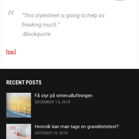
“This stylesheet is going to help so
freaking much.”
-Blockquote
[top]
RECENT POSTS
Få styr på vinterudluftningen
DECEMBER 14, 2018
Hvornår kan man tage en graviditetstest?
OKTOBER 19, 2018