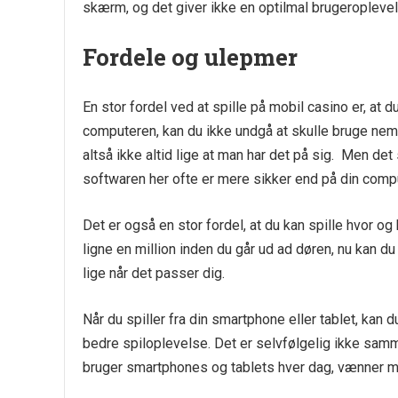
skærm, og det giver ikke en optilmal brugeroplevel
Fordele og ulepmer
En stor fordel ved at spille på mobil casino er, at 
computeren, kan du ikke undgå at skulle bruge nemi
altså ikke altid lige at man har det på sig. Men det
softwaren her ofte er mere sikker end på din compu
Det er også en stor fordel, at du kan spille hvor o
ligne en million inden du går ud ad døren, nu kan du s
lige når det passer dig.
Når du spiller fra din smartphone eller tablet, kan
bedre spiloplevelse. Det er selvfølgelig ikke sam
bruger smartphones og tablets hver dag, vænner ma