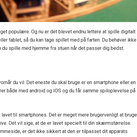
get populære. Og nu er det blevet endnu lettere at spille digitalt
eller tablet, så du kan tage spillet med på farten. Du behøver ikke
n du spille med hjemme fra stuen når det passer dig bedst.
hvornår du vil. Det eneste du skal bruge er en smartphone eller en
gerer både med android og IOS og du får samme spiloplevelse på
t lavet til smartphones. Det er meget mere brugervenligt at bruge
. Det vil sige, at de er lavet specielt til din skærmstørrelse.
mmeside, er det ikke sikkert at den er tilpasset dit apparats