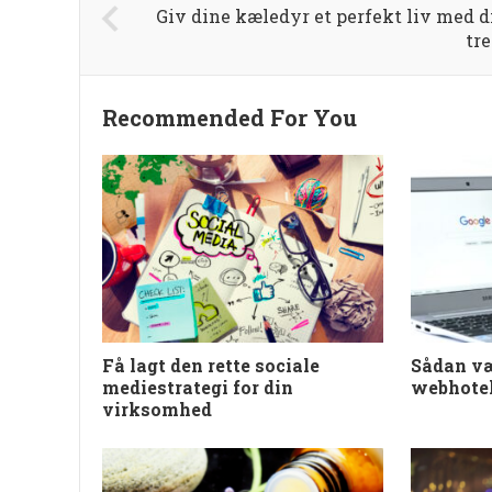
Giv dine kæledyr et perfekt liv med d
tre
Recommended For You
Få lagt den rette sociale
Sådan væ
mediestrategi for din
webhote
virksomhed