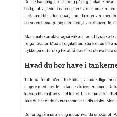
Denne handling er et forsøg på at genskabe, hvad 
hurtigt at vejlede cursoren, der hvor du ønsker den.
tastaturet til en touchpad, som du rører ved med t
cursoren bevæge sig med dem, hvilket giver dig me
Mens autokorrektur også virker med et fysiske tastat
lange tekster. Med et digitalt tastatur kan du ofte 
trykke på et forslag for at få den til at skrive hele o
Hvad du bør have i tankerne
Til trods for iPad’ens funktioner, vil adskillige men
at gøre med særdeles lange skrivesessioner. Du kan
kobles til din iPad via et kabel. I sidstnævnte tilfæ
ikke du har et dedikeret tastatur til din tablet. Men d
Der er også andre muligheder, hvis du ønsker et iPad