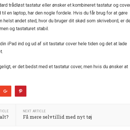
ard trådløst tastatur eller ønsker et kombineret tastatur og cover
til en laptop, har den nogle fordele. Hvis du får brug for at gøre
m helst andet sted, hvor du bruger dit skød som skrivebord, er d
rmen og tastaturet stabil.
in iPad ind og ud af sit tastatur cover hele tiden og det at lade
t.
geligt, er det bedst med et tastatur cover, men hvis du ønsker at
TICLE
NEXT ARTICLE
alt?
Få mere selvtillid med nyt tøj