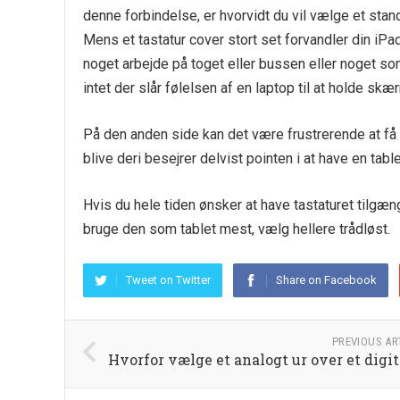
denne forbindelse, er hvorvidt du vil vælge et stand
Mens et tastatur cover stort set forvandler din iPad 
noget arbejde på toget eller bussen eller noget so
intet der slår følelsen af en laptop til at holde skæ
På den anden side kan det være frustrerende at få d
blive deri besejrer delvist pointen i at have en table
Hvis du hele tiden ønsker at have tastaturet tilgæn
bruge den som tablet mest, vælg hellere trådløst.
Tweet on Twitter
Share on Facebook
PREVIOUS AR
Hvorfor vælge et analogt ur over et digit