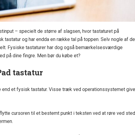
input – specielt de større af slagsen, hvor tastaturet på
tastatur og har endda en række tal på toppen. Selv nogle af de
abelt. Fysiske tastaturer har dog også bemærkelsesværdige
 ned på dine fingre. Men bør du købe et?
Pad tastatur
 end et fysisk tastatur. Visse træk ved operationssystemet give
ytte cursoren til et bestemt punkt i teksten ved at røre ved ste
kærmen.