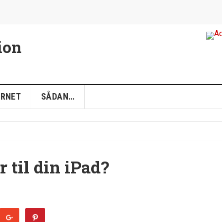
ion
ERNET
SÅDAN…
r til din iPad?