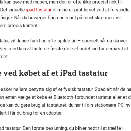
du kan gøre med musen, men den er ofte ikke præcist nok til
 Det virtuelle
ipad tastatur
eliminerer problemet ved at forvandle
o fingre. Når du bevæger fingrene rundt på touchskærmen, vil
re præcis kontrol.
ur, vil denne funktion ofte spilde tid – specielt når du skriver
nøjes med kun at taste de første dele af ordet ind for dernæst at
rdet.
 ved købet af et iPad tastatur
nesker hellere benytte sig af et fysisk tastatur. Specielt når de ha
 enten vælge at købe et Bluetooth-forbundet tastatur eller et d
lde kan du gøre brug af tastaturet, du har til din stationære PC, hv
ertil får du brug for en adapter.
 tastatur. Den første beslutning, du bliver nødt til at træffe i