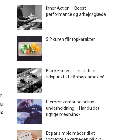
Inner Action – Boost
performance og arbejdsglæde
5:2 kuren får topkarakter
Black Friday er det rigtige
tidspunkt at gå shop-amok på
r
Hjemmekontor og online
er
underholdning – Har du det
is
rigtige bredbånd?
Et par simple måder til at
forbedre sikkerheden på din