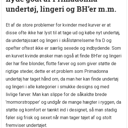
undertøj, lingeri og BH’er m.m.
Et af de store problemer for kvinder med kurver er at
disse ofte ikke har lyst til at tage ud og købe nyt undertøj,
da undertøjssæt og lingeri i skålstørrelserne fra D og
opefter oftest ikke er særlig sexede og indbydende. Som
en kurvet kvinde ønsker man også at finde BH’er og lingeri
der har fine blonder, flotte farver og som giver støtte de
rigtige steder, dette er et problem som Primadonna
undertøj har taget hånd om, da man her kan finde undertøj
og lingeri i alle kategorier i smukke designs og med
livlige farver. Man kan slippe for de såkaldte brede
’mormorstropper’ og undgår de mange hægter i ryggen, da
støtte og komfort er tænkt ind i designet, så man stadig
føler sig frisk og sexet når man tager tøjet af og stolt
fremviser undertøjet.