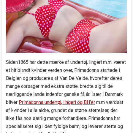
Siden1865 har dette mærke af undertøj, lingeri m.m. været
et hit blandt kvinder verden over, Primadonna startede i
Belgien og produceres af Van De Velde, hvorefter deres
mange corsager med ekstra støtte, bredte sig til de
nærliggende lande indenfor ganske få år. Især i Danmark
bliver
Primadonna undertøj, lingeri og BH’er
m.m værdsat
af kvinder i alle aldre, grundet de større størrelser, der
ikke fås hos særlig mange forhandlere. Primadonna har
specialiseret sig i den fyldige barm, og leverer støtte og