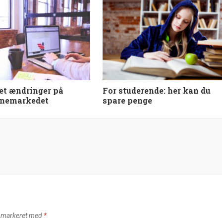
ket ændringer på
For studerende: her kan du
ånemarkedet
spare penge
r markeret med
*