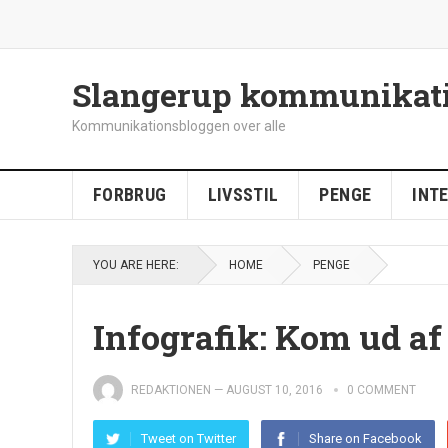
Slangerup kommunikat
Kommunikationsbloggen over alle
FORBRUG
LIVSSTIL
PENGE
INT
YOU ARE HERE:
HOME
PENGE
Infografik: Kom ud af
REDAKTIONEN
—
AUGUST 10, 2016
0 COMMENT
Tweet on Twitter
Share on Facebook