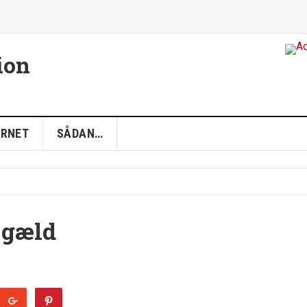
ion
ERNET
SÅDAN…
 gæld