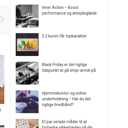
Inner Action – Boost
performance og arbejdsglæde
5:2 kuren får topkarakter
Black Friday er det rigtige
tidspunkt at gå shop-amok på
Hjemmekontor og online
underholdning – Har du det
rigtige bredbånd?
g
Et par simple måder til at
forbedre sikkerheden på din