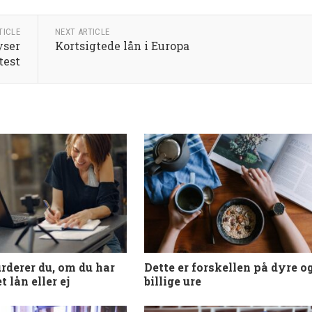
TICLE
NEXT ARTICLE
yser
Kortsigtede lån i Europa
test
rderer du, om du har
Dette er forskellen på dyre o
t lån eller ej
billige ure