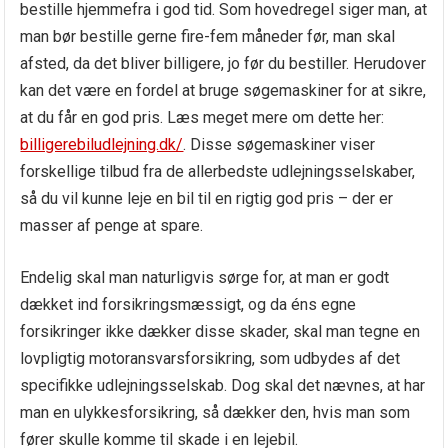
bestille hjemmefra i god tid. Som hovedregel siger man, at
man bør bestille gerne fire-fem måneder før, man skal
afsted, da det bliver billigere, jo før du bestiller. Herudover
kan det være en fordel at bruge søgemaskiner for at sikre,
at du får en god pris. Læs meget mere om dette her:
billigerebiludlejning.dk/
. Disse søgemaskiner viser
forskellige tilbud fra de allerbedste udlejningsselskaber,
så du vil kunne leje en bil til en rigtig god pris – der er
masser af penge at spare.
Endelig skal man naturligvis sørge for, at man er godt
dækket ind forsikringsmæssigt, og da éns egne
forsikringer ikke dækker disse skader, skal man tegne en
lovpligtig motoransvarsforsikring, som udbydes af det
specifikke udlejningsselskab. Dog skal det nævnes, at har
man en ulykkesforsikring, så dækker den, hvis man som
fører skulle komme til skade i en lejebil.