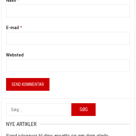
Navn
*
E-mail
*
Websted
Søg
efter:
NYE ARTIKLER
Send julegaver til dine ansatte og gør dem glade