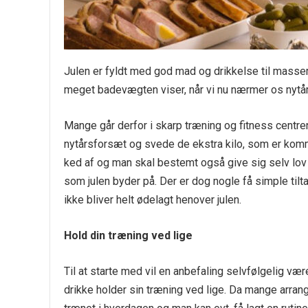
Julen er fyldt med god mad og drikkelse til masser
meget badevægten viser, når vi nu nærmer os nytår
Mange går derfor i skarp træning og fitness centren
nytårsforsæt og svede de ekstra kilo, som er komme
ked af og man skal bestemt også give sig selv lov 
som julen byder på. Der er dog nogle få simple til
ikke bliver helt ødelagt henover julen.
Hold din træning ved lige
Til at starte med vil en anbefaling selvfølgelig 
drikke holder sin træning ved lige. Da mange arran