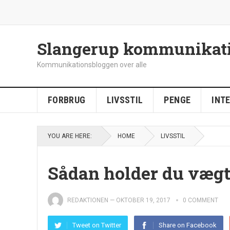
Slangerup kommunikat
Kommunikationsbloggen over alle
FORBRUG
LIVSSTIL
PENGE
INT
YOU ARE HERE:
HOME
LIVSSTIL
Sådan holder du vægt
REDAKTIONEN
—
OKTOBER 19, 2017
0 COMMENT
Tweet on Twitter
Share on Facebook