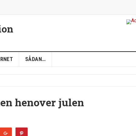
ion
ERNET
SÅDAN…
en henover julen