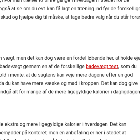
, hvor man træner to til tre gange i hverdagen i stedet for de
gså at se om du evt. kan få lagt en træning ind før de forskellig
kud og hjælpe dig til måske, at tage bedre valg når du står fora
din vægt, men det kan dog være en fordel løbende her, at holde øj
y badevægt gennem en af de forskellige
badevægt test
, som du
 hold i mente, at du sagtens kan veje mere dagene efter en god
, da du kan have mere væske og mad i kroppen. Det kan dog give
undgå alt for mange af de mere ligegyldige kalorier i dagligdagen
de ekstra og mere ligegyldige kalorier i hverdagen. Det kan
rnødder på kontoret, men en anbefaling er her i stedet at