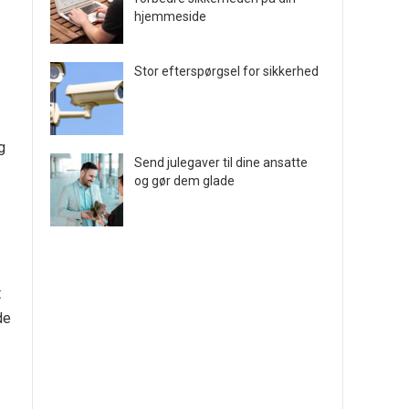
hjemmeside
Stor efterspørgsel for sikkerhed
g
Send julegaver til dine ansatte
og gør dem glade
t
de