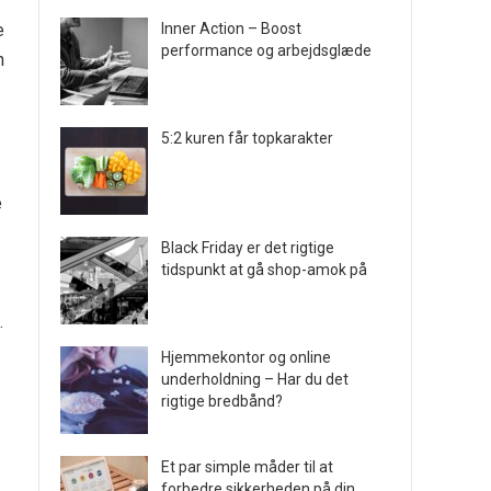
e
Inner Action – Boost
performance og arbejdsglæde
n
5:2 kuren får topkarakter
e
Black Friday er det rigtige
tidspunkt at gå shop-amok på
.
Hjemmekontor og online
underholdning – Har du det
rigtige bredbånd?
Et par simple måder til at
forbedre sikkerheden på din