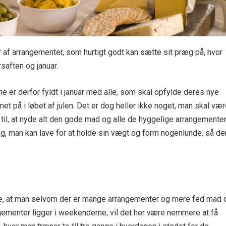
 af arrangementer, som hurtigt godt kan sætte sit præg på, hvor
saften og januar.
e er derfor fyldt i januar med alle, som skal opfylde deres nye
t på i løbet af julen. Det er dog heller ikke noget, man skal væ
til, at nyde alt den gode mad og alle de hyggelige arrangementer
tag, man kan lave for at holde sin vægt og form nogenlunde, så de
være, at man selvom der er mange arrangementer og mere fed mad 
gementer ligger i weekenderne, vil det her være nemmere at få