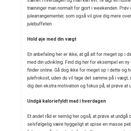
trænet i hverdagen og man kan evt. få lagt en rutine
træninger man normalt for gjort i weekenden. Prøv o
julearrangementer, som også vil give dig mere overs
julebuffeten.
Hold øje med din vægt
En anbefaling her er ikke, at gå alt for meget op i 
med din udvikling. Find dig her for eksempel en n
finder online. Gå dog ikke for meget op i dette og
julefrokost, uden du vil tage det samme på i vægt
dig den ekstra motivation og fokus på, at prøve at 
Undgå kaloriefyldt mad i hverdagen
Et andet råd er nemlig her også, at prøve at undgå 
selvfølgelig være hyggeligt at spise en masse pebe