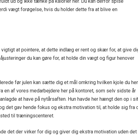
uldt ud og ikke tænke på kalorier her. Du kan derfor spise
di vægt forøgelse, hvis du holder dette fra at blive en
vigtigt at pointere, at dette indlæg er rent og skær for, at give di
åjusteringer du kan gøre for, at holde din vægt og figur henover
erede før julen kan sætte dig et mål omkring hvilken kjole du her
fra en af vores medarbejdere her på kontoret, som selv sidste år
lanlagde at have på nytårsaften. Hun havde her hængt den op i si
 det gav hende fokus og ekstra motivation til, at holde sig fra 
ted til træningscenteret.
nde det der virker for dig og giver dig ekstra motivation uden det