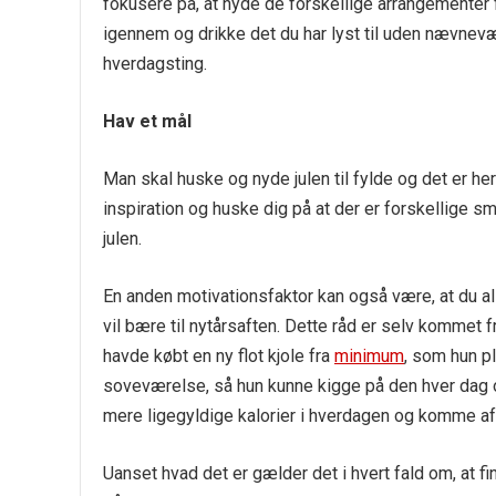
fokusere på, at nyde de forskellige arrangementer f
igennem og drikke det du har lyst til uden nævnevær
hverdagsting.
Hav et mål
Man skal huske og nyde julen til fylde og det er her 
inspiration og huske dig på at der er forskellige sm
julen.
En anden motivationsfaktor kan også være, at du all
vil bære til nytårsaften. Dette råd er selv kommet 
havde købt en ny flot kjole fra
minimum
, som hun p
soveværelse, så hun kunne kigge på den hver dag og
mere ligegyldige kalorier i hverdagen og komme afs
Uanset hvad det er gælder det i hvert fald om, at fi