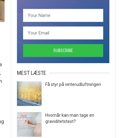
re
MEST LÆSTE
,
n
Få styr på vinterudluftningen
Hvornår kan man tage en
og
graviditetstest?