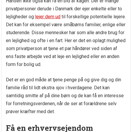
Hansen ikke også kan få en bid af kagen. Der er mange
privatpersoner derude i Danmark der ejer enkelte eller to
lejligheder og
lejer dem ud
til forskellige potentielle lejere.
Det kan for eksempel være småbørns familier, enlige eller
studerende. Disse mennesker har som alle andre brug for
en lejlighed og ofte i en fart. Her er det en oplagt mulighed
som privatperson at tjene et par håndører ved siden af
ens faste arbejde ved at leje en lejlighed eller en anden
form for bolig ud.
Det er en god måde at tjene penge på og give dig og din
familie råd til lidt ekstra sjov i hverdagene. Det kan
samtidig smitte af på dine børn og de kan få en interesse
for forretningsverdenen, når de ser at forældrene selv
prøver kræfter med det.
Få en erhvervsejendom